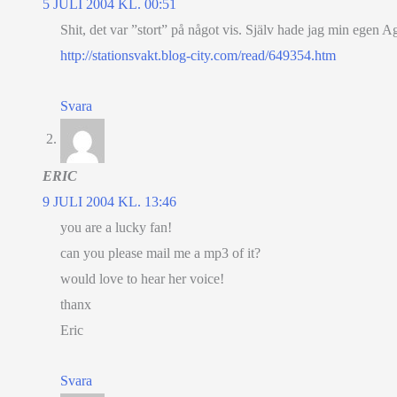
5 JULI 2004 KL. 00:51
Shit, det var ”stort” på något vis. Själv hade jag min egen A
http://stationsvakt.blog-city.com/read/649354.htm
Svara
ERIC
9 JULI 2004 KL. 13:46
you are a lucky fan!
can you please mail me a mp3 of it?
would love to hear her voice!
thanx
Eric
Svara