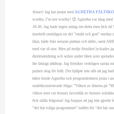
Jösses! Jag har pratat med
AGNETHA FÄLTSK
worthy, I’m not worthy! 😉 Agnetha var idag med 
18.30. Jag hade ingen aning om detta men fick ett 
innehöll onekligen en del ”smått och gott” medan 
låtar, både från senaste plattan och äldre, samt AB
med var så stor. Men på tredje försöket lyckades j
direktsändning och sedan under låten som spelades. 
lite läskigt alltihop. Jag försökte verkligen samla m
pulsen slog för fullt. Det hjälpte inte alls att jag 
tiden hörde Agnetha och programledaren prata i andra
snabbkonstruerade fråga: ”Vilken av låtarna på ”M
vilken som var hennes favoritlåt av hennes sololåta
fick ställa frågorna! Jag hoppas att jag inte gjord
”det här roliga programmet” istället för ”det här 