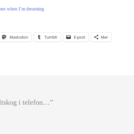
mes when I’m dreaming
Mastodon
Tumblr
E-post
Mer
ltskog i telefon…”