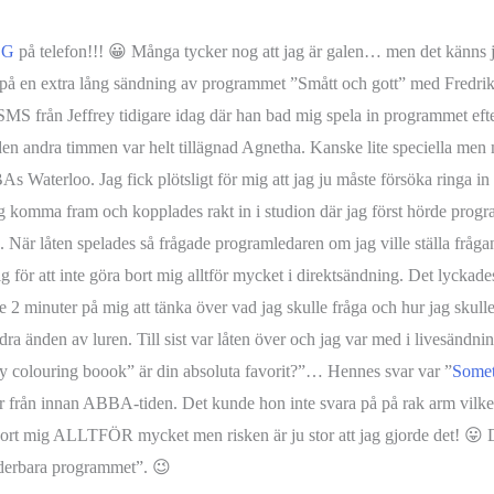
OG
på telefon!!! 😀 Många tycker nog att jag är galen… men det känns ju
på en extra lång sändning av programmet ”Smått och gott” med Fredri
SMS från Jeffrey tidigare idag där han bad mig spela in programmet efte
den andra timmen var helt tillägnad Agnetha. Kanske lite speciella me
BAs Waterloo. Jag fick plötsligt för mig att jag ju måste försöka ringa 
ag komma fram och kopplades rakt in i studion där jag först hörde pro
När låten spelades så frågade programledaren om jag ville ställa frågan
ig för att inte göra bort mig alltför mycket i direktsändning. Det lyckade
hade 2 minuter på mig att tänka över vad jag skulle fråga och hur jag skulle
 änden av luren. Till sist var låten över och jag var med i livesändning 
y colouring boook” är din absoluta favorit?”… Hennes svar var ”
Somet
r från innan ABBA-tiden. Det kunde hon inte svara på på rak arm vilket 
e bort mig ALLTFÖR mycket men risken är ju stor att jag gjorde det! 😛 D
underbara programmet”. 😉