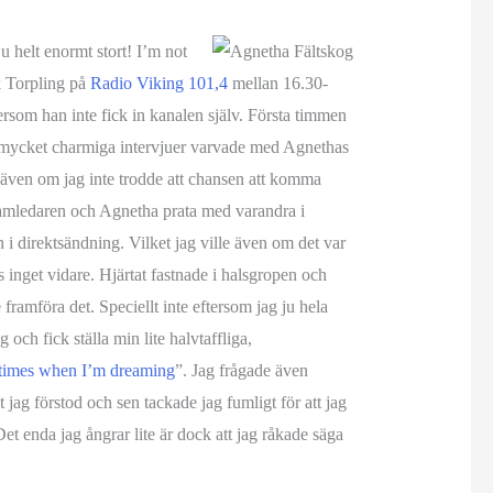
 helt enormt stort! I’m not
k Torpling på
Radio Viking 101,4
mellan 16.30-
rsom han inte fick in kanalen själv. Första timmen
n mycket charmiga intervjuer varvade med Agnethas
in även om jag inte trodde att chansen att komma
gramledaren och Agnetha prata med varandra i
 i direktsändning. Vilket jag ville även om det var
s inget vidare. Hjärtat fastnade i halsgropen och
 framföra det. Speciellt inte eftersom jag ju hela
och fick ställa min lite halvtaffliga,
imes when I’m dreaming
”. Jag frågade även
jag förstod och sen tackade jag fumligt för att jag
et enda jag ångrar lite är dock att jag råkade säga