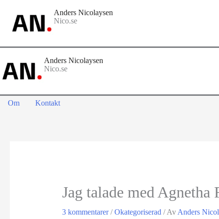
Hoppa
Anders Nicolaysen
till
Nico.se
innehåll
Anders Nicolaysen
Nico.se
Om
Kontakt
Jag talade med Agnetha 
3 kommentarer
/
Okategoriserad
/ Av
Anders Nico