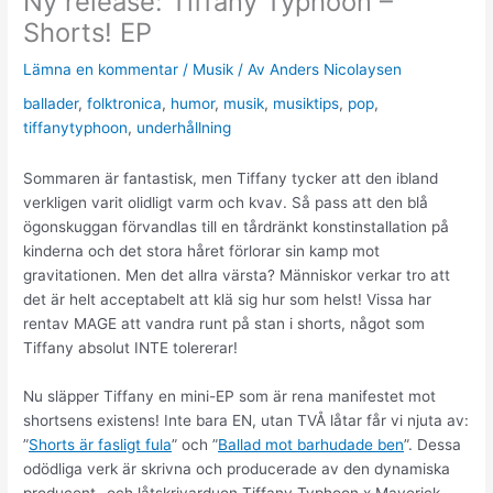
Ny release: Tiffany Typhoon –
Shorts! EP
Lämna en kommentar
/
Musik
/ Av
Anders Nicolaysen
ballader
,
folktronica
,
humor
,
musik
,
musiktips
,
pop
,
tiffanytyphoon
,
underhållning
Sommaren är fantastisk, men Tiffany tycker att den ibland
verkligen varit olidligt varm och kvav. Så pass att den blå
ögonskuggan förvandlas till en tårdränkt konstinstallation på
kinderna och det stora håret förlorar sin kamp mot
gravitationen. Men det allra värsta? Människor verkar tro att
det är helt acceptabelt att klä sig hur som helst! Vissa har
rentav MAGE att vandra runt på stan i shorts, något som
Tiffany absolut INTE tolererar!
Nu släpper Tiffany en mini-EP som är rena manifestet mot
shortsens existens! Inte bara EN, utan TVÅ låtar får vi njuta av:
”
Shorts är fasligt fula
” och ”
Ballad mot barhudade ben
”. Dessa
odödliga verk är skrivna och producerade av den dynamiska
producent- och låtskrivarduon Tiffany Typhoon x Maverick