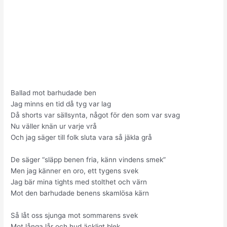
Ballad mot barhudade ben
Jag minns en tid då tyg var lag
Då shorts var sällsynta, något för den som var svag
Nu väller knän ur varje vrå
Och jag säger till folk sluta vara så jäkla grå
De säger “släpp benen fria, känn vindens smek”
Men jag känner en oro, ett tygens svek
Jag bär mina tights med stolthet och värn
Mot den barhudade benens skamlösa kärn
Så låt oss sjunga mot sommarens svek
Mot långa lår och hud äckligt blek