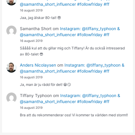
@samantha_short_influencer #followfriday #ff
16 augusti 2019
Jaa, jag älskar 80-tal! 😎
Samantha Short
om
Instagram: @tiffany_typhoon &
@samantha_short_influencer #followfriday #ff
16 augusti 2019
Såååå kul att du gillar mig och Tiffany! Är du också intresserad
av 80-talet 😎
Anders Nicolaysen
om
Instagram: @tiffany_typhoon &
@samantha_short_influencer #followfriday #ff
16 augusti 2019
Ja, man är ju rädd för det! 😁😏
Tiffany Typhoon
om
Instagram: @tiffany_typhoon &
@samantha_short_influencer #followfriday #ff
16 augusti 2019
Bra att du rekommenderar oss! Vi kommer ta världen med storm!!