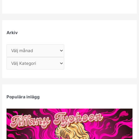
Arkiv
A
r
Kategorier
k
i
v
Populära inlägg