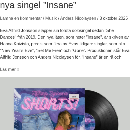
nya singel ”Insane”
Lämna en kommentar
/
Musik
/
Anders Nicolaysen
/
3 oktober 2025
Eva Alfhild Jonsson släpper sin första solosingel sedan ”She
Dances” från 2019. Den nya låten, som heter ”Insane”, är skriven av
Hanna Koivisto, precis som flera av Evas tidigare singlar, som bl a
”New Year’s Eve”, ”Set Me Free” och ”Gone”. Produktionen står Eva
Alfhild Jonsson och Anders Nicolaysen för. ”Insane” är en rå och
Lyssna på Eva Alfhild Jonssons nya singel ”Insane”
Läs mer »