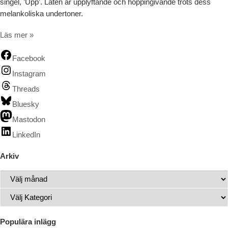
singel, ’Upp’. Låten är upplyftande och hoppingivande trots dess
melankoliska undertoner.
Upp, upp när livet är tufft / Den svenska björnstammen – ’Upp’
Läs mer »
Facebook
Instagram
Threads
Bluesky
Mastodon
LinkedIn
Arkiv
Arkiv
Kategorier
Populära inlägg