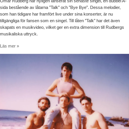
Omar Rudberg har nyligen lanserat sin senaste singel, en dubbel A-
sida bestående av låtarna ”Talk” och ”Bye Bye”. Dessa melodier,
som han tidigare har framfört live under sina konserter, är nu
tillgängliga för fansen som en singel. Till låten ”Talk” har det även
skapats en musikvideo, vilket ger en extra dimension till Rudbergs
musikaliska uttryck.
Omar Rudberg har släppt ny singel: Talk / Bye Bye
Läs mer »