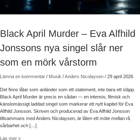
Black April Murder – Eva Alfhild
Jonssons nya singel slår ner
som en mörk vårstorm
Lämna en kommentar
/
Musik
/
Anders Nicolaysen
/
29 april 2026
Det finns låtar som anländer som ett statement, inte bara ett släpp.
Black April Murder är precis en sådan — en intensiv, filmisk och
känslomässigt laddad singel som markerar ett nytt kapitel för Eva
Alfhild Jonsson. Skriven och producerad av Eva Alfhild Jonsson
tillsammans med Anders Nicolaysen, är låten ett möte mellan rå
sårbarhet och […]
Black April Murder – Eva Alfhild Jonssons nya singel slår ner som e
Läs mer »