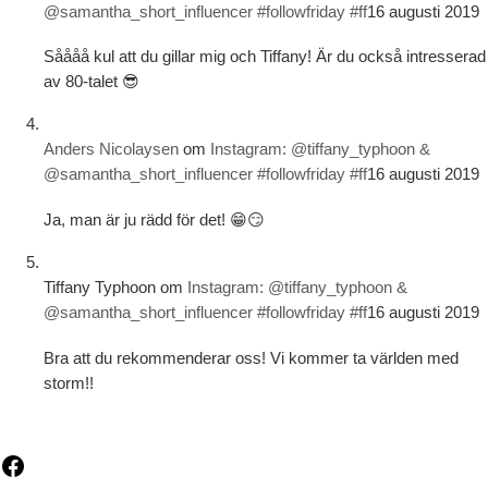
@samantha_short_influencer #followfriday #ff
16 augusti 2019
Såååå kul att du gillar mig och Tiffany! Är du också intresserad
av 80-talet 😎
Anders Nicolaysen
om
Instagram: @tiffany_typhoon &
@samantha_short_influencer #followfriday #ff
16 augusti 2019
Ja, man är ju rädd för det! 😁😏
Tiffany Typhoon
om
Instagram: @tiffany_typhoon &
@samantha_short_influencer #followfriday #ff
16 augusti 2019
Bra att du rekommenderar oss! Vi kommer ta världen med
storm!!
Facebook