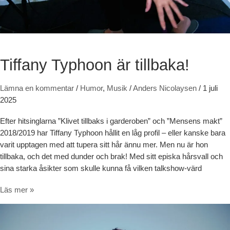
Tiffany Typhoon är tillbaka!
Lämna en kommentar
/
Humor
,
Musik
/
Anders Nicolaysen
/
1 juli
2025
Efter hitsinglarna ”Klivet tillbaks i garderoben” och ”Mensens makt”
2018/2019 har Tiffany Typhoon hållit en låg profil – eller kanske bara
varit upptagen med att tupera sitt hår ännu mer. Men nu är hon
tillbaka, och det med dunder och brak! Med sitt episka hårsvall och
sina starka åsikter som skulle kunna få vilken talkshow-värd
Tiffany Typhoon är tillbaka!
Läs mer »