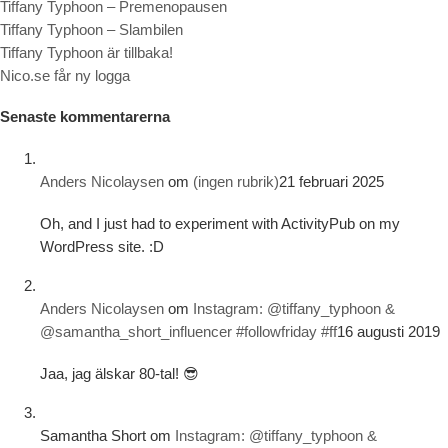
Tiffany Typhoon – Premenopausen
Tiffany Typhoon – Slambilen
Tiffany Typhoon är tillbaka!
Nico.se får ny logga
Senaste kommentarerna
Anders Nicolaysen
om
(ingen rubrik)
21 februari 2025
Oh, and I just had to experiment with ActivityPub on my
WordPress site. :D
Anders Nicolaysen
om
Instagram: @tiffany_typhoon &
@samantha_short_influencer #followfriday #ff
16 augusti 2019
Jaa, jag älskar 80-tal! 😎
Samantha Short
om
Instagram: @tiffany_typhoon &