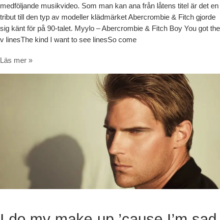
medföljande musikvideo. Som man kan ana från låtens titel är det en
tribut till den typ av modeller klädmärket Abercrombie & Fitch gjorde
sig känt för på 90-talet. Myylo – Abercrombie & Fitch Boy You got the
v linesThe kind I want to see linesSo come
This is for the boys on the poster looking real hot / Myylo – ’Abercro
Läs mer »
I do my make-up ’cause I’m sad