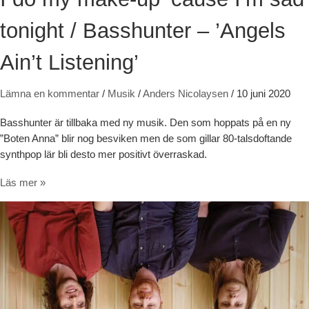
tonight / Basshunter – ’Angels
Ain’t Listening’
Lämna en kommentar
/
Musik
/
Anders Nicolaysen
/
10 juni 2020
Basshunter är tillbaka med ny musik. Den som hoppats på en ny
”Boten Anna” blir nog besviken men de som gillar 80-talsdoftande
synthpop lär bli desto mer positivt överraskad.
I do my make-up ’cause I’m sad tonight / Basshunter – ’Angels Ain’t L
Läs mer »