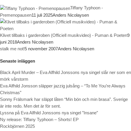
Tiffany Typhoon -
Premenopausen
11 juli 2025
Anders Nicolaysen
Klivet tillbaks i garderoben (Officiell musikvideo) - Puman & Poeten
9
juni 2018
Anders Nicolaysen
stalk me not!
5 november 2007
Anders Nicolaysen
Senaste inläggen
Black April Murder – Eva Alfhild Jonssons nya singel slår ner som en
mörk vårstorm
Eva Alfhild Jonsson släpper jazzig julsång – “To Me You’re Always
Christmas”
Sonny Frälsmark har släppt låten “Min bön och min brasa”. Sverige
är inte redo. Men det är för sent.
Lyssna på Eva Alfhild Jonssons nya singel ”Insane”
Ny release: Tiffany Typhoon – Shorts! EP
Rockbjörnen 2025