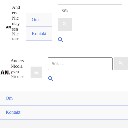
Hoppa
And
Sök
till
ers
Nic
Om
innehåll
olay
efter:
sen
Kontakt
Nic
o.se
Sök
Anders
Sök
Nicola
ysen
Nico.se
efter:
Sök
Om
Kontakt