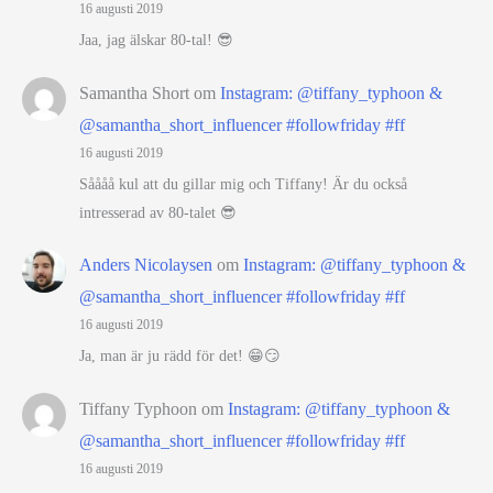
16 augusti 2019
Jaa, jag älskar 80-tal! 😎
Samantha Short
om
Instagram: @tiffany_typhoon &
@samantha_short_influencer #followfriday #ff
16 augusti 2019
Såååå kul att du gillar mig och Tiffany! Är du också
intresserad av 80-talet 😎
Anders Nicolaysen
om
Instagram: @tiffany_typhoon &
@samantha_short_influencer #followfriday #ff
16 augusti 2019
Ja, man är ju rädd för det! 😁😏
Tiffany Typhoon
om
Instagram: @tiffany_typhoon &
@samantha_short_influencer #followfriday #ff
16 augusti 2019