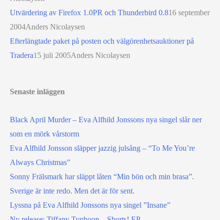
Utvärdering av Firefox 1.0PR och Thunderbird 0.8
16 september
2004
Anders Nicolaysen
Efterlängtade paket på posten och välgörenhetsauktioner på
Tradera
15 juli 2005
Anders Nicolaysen
Senaste inläggen
Black April Murder – Eva Alfhild Jonssons nya singel slår ner
som en mörk vårstorm
Eva Alfhild Jonsson släpper jazzig julsång – “To Me You’re
Always Christmas”
Sonny Frälsmark har släppt låten “Min bön och min brasa”.
Sverige är inte redo. Men det är för sent.
Lyssna på Eva Alfhild Jonssons nya singel ”Insane”
Ny release: Tiffany Typhoon – Shorts! EP