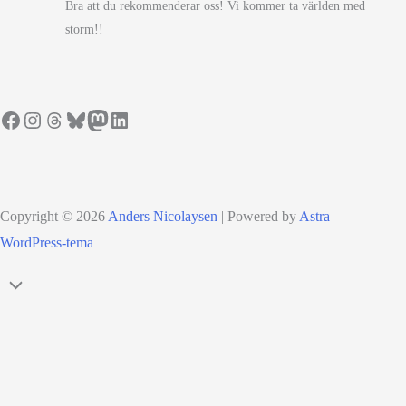
Bra att du rekommenderar oss! Vi kommer ta världen med
storm!!
Facebook
Instagram
Threads
Bluesky
Mastodon
LinkedIn
Copyright © 2026
Anders Nicolaysen
| Powered by
Astra
WordPress-tema
Rulla
till
toppen