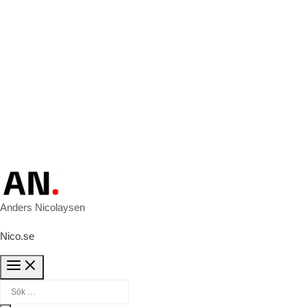
Anders Nicolaysen
Nico.se
Sök efter: