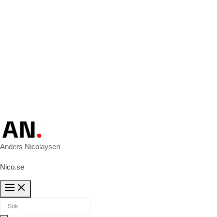
Anders Nicolaysen
Nico.se
Sök efter: