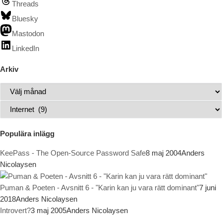
Threads
Bluesky
Mastodon
LinkedIn
Arkiv
Arkiv
Kategorier
Populära inlägg
KeePass - The Open-Source Password Safe
8 maj 2004
Anders
Nicolaysen
Puman & Poeten - Avsnitt 6 - "Karin kan ju vara rätt dominant"
7 juni
2018
Anders Nicolaysen
Introvert?
3 maj 2005
Anders Nicolaysen