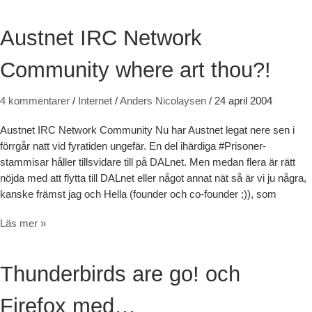
Austnet IRC Network
Community where art thou?!
4 kommentarer
/
Internet
/
Anders Nicolaysen
/
24 april 2004
Austnet IRC Network Community Nu har Austnet legat nere sen i
förrgår natt vid fyratiden ungefär. En del ihärdiga #Prisoner-
stammisar håller tillsvidare till på DALnet. Men medan flera är rätt
nöjda med att flytta till DALnet eller något annat nät så är vi ju några,
kanske främst jag och Hella (founder och co-founder ;)), som
Austnet IRC Network Community where art thou?!
Läs mer »
Thunderbirds are go! och
Firefox med…