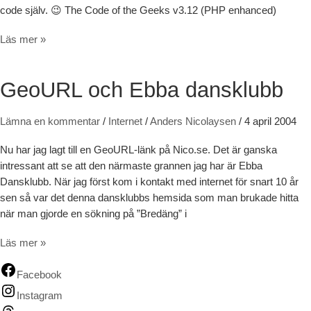
code själv. 😉 The Code of the Geeks v3.12 (PHP enhanced)
The Code of the Geeks v3.12 (PHP enhanced)
Läs mer »
GeoURL och Ebba dansklubb
Lämna en kommentar
/
Internet
/
Anders Nicolaysen
/
4 april 2004
Nu har jag lagt till en GeoURL-länk på Nico.se. Det är ganska
intressant att se att den närmaste grannen jag har är Ebba
Dansklubb. När jag först kom i kontakt med internet för snart 10 år
sen så var det denna dansklubbs hemsida som man brukade hitta
när man gjorde en sökning på ”Bredäng” i
GeoURL och Ebba dansklubb
Läs mer »
Facebook
Instagram