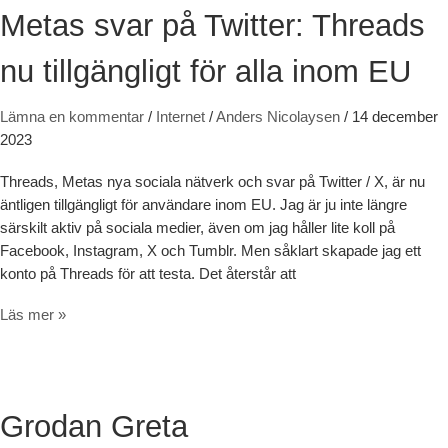
Metas svar på Twitter: Threads
nu tillgängligt för alla inom EU
Lämna en kommentar
/
Internet
/
Anders Nicolaysen
/
14 december
2023
Threads, Metas nya sociala nätverk och svar på Twitter / X, är nu
äntligen tillgängligt för användare inom EU. Jag är ju inte längre
särskilt aktiv på sociala medier, även om jag håller lite koll på
Facebook, Instagram, X och Tumblr. Men såklart skapade jag ett
konto på Threads för att testa. Det återstår att
Metas svar på Twitter: Threads nu tillgängligt för alla inom EU
Läs mer »
Grodan Greta