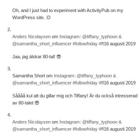
Oh, and I just had to experiment with ActivityPub on my
WordPress site. :D
Anders Nicolaysen
om
Instagram: @tiffany_typhoon &
@samantha_short_influencer #followfriday #ff
16 augusti 2019
Jaa, jag älskar 80-tal! 😎
Samantha Short
om
Instagram: @tiffany_typhoon &
@samantha_short_influencer #followfriday #ff
16 augusti 2019
Såååå kul att du gillar mig och Tiffany! Är du också intresserad
av 80-talet 😎
Anders Nicolaysen
om
Instagram: @tiffany_typhoon &
@samantha_short_influencer #followfriday #ff
16 augusti 2019