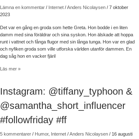
Lämna en kommentar
/
Internet
/
Anders Nicolaysen
/
7 oktober
2023
Det var en gång en groda som hette Greta. Hon bodde i en liten
damm med sina föräldrar och sina syskon. Hon älskade att hoppa
runt i vattnet och fånga flugor med sin långa tunga. Hon var en glad
och nyfiken groda som ville utforska världen utanför dammen. En
dag såg hon en vacker fjäril
Grodan Greta
Läs mer »
Instagram: @tiffany_typhoon &
@samantha_short_influencer
#followfriday #ff
5 kommentarer
/
Humor
,
Internet
/
Anders Nicolaysen
/
16 augusti