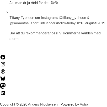
Ja, man är ju rädd för det! 😁😏
Tiffany Typhoon
om
Instagram: @tiffany_typhoon &
@samantha_short_influencer #followfriday #ff
16 augusti 2019
Bra att du rekommenderar oss! Vi kommer ta världen med
storm!!
Facebook
Instagram
Threads
Bluesky
Mastodon
LinkedIn
Copyright © 2026
Anders Nicolaysen
| Powered by
Astra