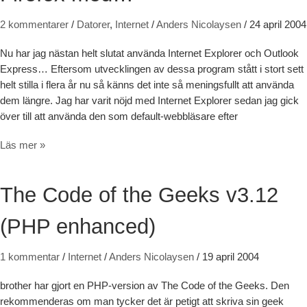
2 kommentarer
/
Datorer
,
Internet
/
Anders Nicolaysen
/
24 april 2004
Nu har jag nästan helt slutat använda Internet Explorer och Outlook
Express… Eftersom utvecklingen av dessa program stått i stort sett
helt stilla i flera år nu så känns det inte så meningsfullt att använda
dem längre. Jag har varit nöjd med Internet Explorer sedan jag gick
över till att använda den som default-webbläsare efter
Thunderbirds are go! och Firefox med…
Läs mer »
The Code of the Geeks v3.12
(PHP enhanced)
1 kommentar
/
Internet
/
Anders Nicolaysen
/
19 april 2004
brother har gjort en PHP-version av The Code of the Geeks. Den
rekommenderas om man tycker det är petigt att skriva sin geek