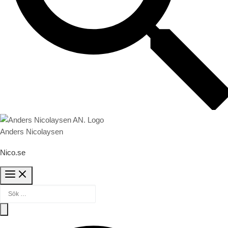
Anders Nicolaysen
Nico.se
Sök efter:
Sök