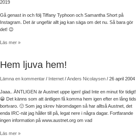
2019
Gå genast in och följ Tiffany Typhoon och Samantha Short på
Instagram. Det är ungefär allt jag kan säga om det nu. Så bara gör
det! 😉
Instagram: @tiffany_typhoon & @samantha_short_influencer #followfr
Läs mer »
Hem ljuva hem!
Lämna en kommentar
/
Internet
/
Anders Nicolaysen
/
26 april 2004
Jaaa.. ÄNTLIGEN är Austnet uppe igen! glad Inte en minut för tidigt!
😀 Det känns som att äntligen få komma hem igen efter en lång tids
bortvaro. 🙂 Som jag skrev häromdagen så har alltså Austnet, det
enda IRC-nät jag håller till på, legat nere i några dagar. Fortfarande
ingen information på www.austnet.org om vad
Hem ljuva hem!
Läs mer »