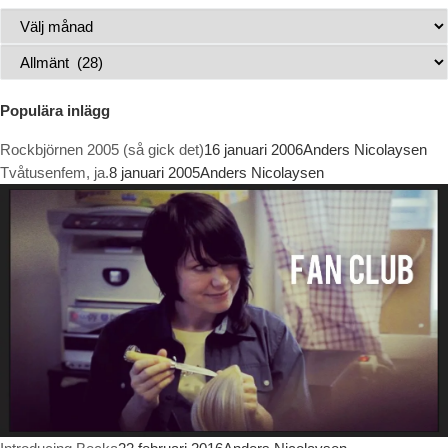
Arkiv
Kategorier
Populära inlägg
Rockbjörnen 2005 (så gick det)
16 januari 2006
Anders Nicolaysen
Tvåtusenfem, ja.
8 januari 2005
Anders Nicolaysen