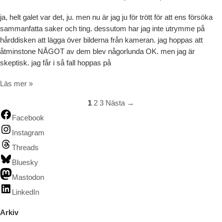
ja, helt galet var det, ju. men nu är jag ju för trött för att ens försöka
sammanfatta saker och ting. dessutom har jag inte utrymme på
hårddisken att lägga över bilderna från kameran. jag hoppas att
åtminstone NÅGOT av dem blev någorlunda OK. men jag är
skeptisk. jag får i så fall hoppas på
Galen dag i TV-huset
Läs mer »
1
2
3
Nästa
→
Facebook
Instagram
Threads
Bluesky
Mastodon
LinkedIn
Arkiv