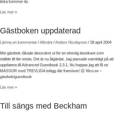
ilska kommer du
1:a maj
Läs mer »
Gästboken uppdaterad
Lämna en kommentar
/
Allmänt
/
Anders Nicolaysen
/
28 april 2004
Min gästbok råkade dessvärre ut för en otrevlig besökare som
ställde till lite oreda. Det är nu åtgärdat. Jag passade samtidigt på att
uppdatera till Advanced Guestbook 2.3.1. Nu hoppas jag att få se
MASSOR med TREVLIGA inlägg där framöver! 😉 Nico.se –
gästbok/guestbook
Gästboken uppdaterad
Läs mer »
Till sängs med Beckham