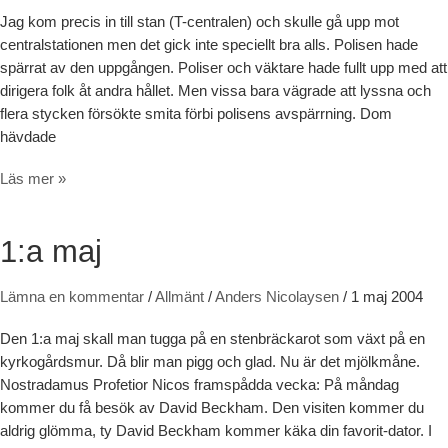
Jag kom precis in till stan (T-centralen) och skulle gå upp mot
centralstationen men det gick inte speciellt bra alls. Polisen hade
spärrat av den uppgången. Poliser och väktare hade fullt upp med att
dirigera folk åt andra hållet. Men vissa bara vägrade att lyssna och
flera stycken försökte smita förbi polisens avspärrning. Dom
hävdade
Obehöriga på spåret
Läs mer »
1:a maj
Lämna en kommentar
/
Allmänt
/
Anders Nicolaysen
/
1 maj 2004
Den 1:a maj skall man tugga på en stenbräckarot som växt på en
kyrkogårdsmur. Då blir man pigg och glad. Nu är det mjölkmåne.
Nostradamus Profetior Nicos framspådda vecka: På måndag
kommer du få besök av David Beckham. Den visiten kommer du
aldrig glömma, ty David Beckham kommer käka din favorit-dator. I