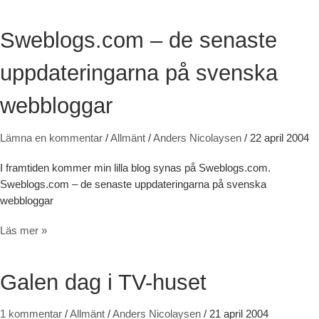
Sweblogs.com – de senaste
uppdateringarna på svenska
webbloggar
Lämna en kommentar
/
Allmänt
/
Anders Nicolaysen
/
22 april 2004
I framtiden kommer min lilla blog synas på Sweblogs.com.
Sweblogs.com – de senaste uppdateringarna på svenska
webbloggar
Sweblogs.com – de senaste uppdateringarna på svenska webblogga
Läs mer »
Galen dag i TV-huset
1 kommentar
/
Allmänt
/
Anders Nicolaysen
/
21 april 2004