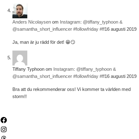
Anders Nicolaysen
om
Instagram: @tiffany_typhoon &
@samantha_short_influencer #followfriday #ff
16 augusti 2019
Ja, man är ju rädd för det! 😁😏
Tiffany Typhoon
om
Instagram: @tiffany_typhoon &
@samantha_short_influencer #followfriday #ff
16 augusti 2019
Bra att du rekommenderar oss! Vi kommer ta världen med
storm!!
Facebook
Instagram
Threads