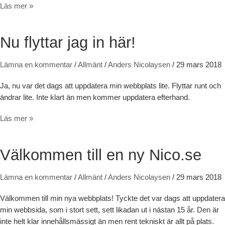
Nico.se får ny logga
Läs mer »
Nu flyttar jag in här!
Lämna en kommentar
/
Allmänt
/
Anders Nicolaysen
/
29 mars 2018
Ja, nu var det dags att uppdatera min webbplats lite. Flyttar runt och
ändrar lite. Inte klart än men kommer uppdatera efterhand.
Nu flyttar jag in här!
Läs mer »
Välkommen till en ny Nico.se
Lämna en kommentar
/
Allmänt
/
Anders Nicolaysen
/
29 mars 2018
Välkommen till min nya webbplats! Tyckte det var dags att uppdatera
min webbsida, som i stort sett, sett likadan ut i nästan 15 år. Den är
inte helt klar innehållsmässigt än men rent tekniskt är allt på plats.