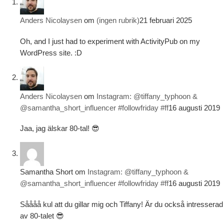
Anders Nicolaysen
om
(ingen rubrik)
21 februari 2025
Oh, and I just had to experiment with ActivityPub on my
WordPress site. :D
Anders Nicolaysen
om
Instagram: @tiffany_typhoon &
@samantha_short_influencer #followfriday #ff
16 augusti 2019
Jaa, jag älskar 80-tal! 😎
Samantha Short
om
Instagram: @tiffany_typhoon &
@samantha_short_influencer #followfriday #ff
16 augusti 2019
Såååå kul att du gillar mig och Tiffany! Är du också intresserad
av 80-talet 😎