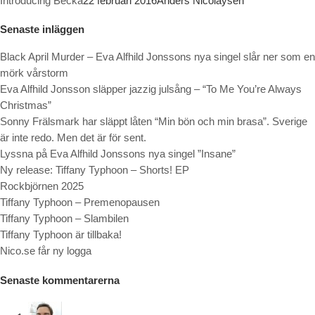
Introducing Becka
22 februari 2016
Anders Nicolaysen
Senaste inläggen
Black April Murder – Eva Alfhild Jonssons nya singel slår ner som en
mörk vårstorm
Eva Alfhild Jonsson släpper jazzig julsång – “To Me You’re Always
Christmas”
Sonny Frälsmark har släppt låten “Min bön och min brasa”. Sverige
är inte redo. Men det är för sent.
Lyssna på Eva Alfhild Jonssons nya singel ”Insane”
Ny release: Tiffany Typhoon – Shorts! EP
Rockbjörnen 2025
Tiffany Typhoon – Premenopausen
Tiffany Typhoon – Slambilen
Tiffany Typhoon är tillbaka!
Nico.se får ny logga
Senaste kommentarerna