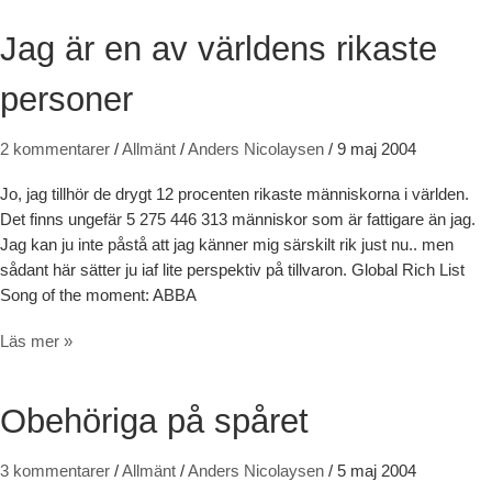
Jag är en av världens rikaste
personer
2 kommentarer
/
Allmänt
/
Anders Nicolaysen
/
9 maj 2004
Jo, jag tillhör de drygt 12 procenten rikaste människorna i världen.
Det finns ungefär 5 275 446 313 människor som är fattigare än jag.
Jag kan ju inte påstå att jag känner mig särskilt rik just nu.. men
sådant här sätter ju iaf lite perspektiv på tillvaron. Global Rich List
Song of the moment: ABBA
Jag är en av världens rikaste personer
Läs mer »
Obehöriga på spåret
3 kommentarer
/
Allmänt
/
Anders Nicolaysen
/
5 maj 2004