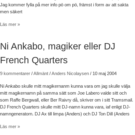
Jag kommer fylla på mer info pö om pö, främst i form av att sakta
men säkert
Välkommen till en ny Nico.se
Läs mer »
Ni Ankabo, magiker eller DJ
French Quarters
9 kommentarer
/
Allmänt
/
Anders Nicolaysen
/
10 maj 2004
Ni Ankabo skulle mitt magikernanm kunna vara om jag skulle välja
mitt magikernamn på samma sätt som Joe Labero valde sitt och
som Raffe Bergwall, eller Ber Raivry då, skriver om i sitt Tramsmail.
DJ French Quarters skulle mitt DJ-namn kunna vara, iaf enligt DJ-
namngeneratorn. DJ Ax till limpa (Anders) och DJ Ton Dill (Anders
Ni Ankabo, magiker eller DJ French Quarters
Läs mer »