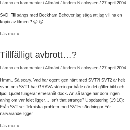
Lämna en kommentar
/
Allmänt
/
Anders Nicolaysen
/
27 april 2004
SvD: Till sängs med Beckham Behöver jag säga att jag vill ha en
kopia av filmen!? 😉 😛
Till sängs med Beckham
Läs mer »
Tillfälligt avbrott…?
Lämna en kommentar
/
Allmänt
/
Anders Nicolaysen
/
27 april 2004
Hmm.. Så scary. Vad har egentligen hänt med SVT?! SVT2 är helt
svart och SVT1 har GRAVA störningar både när det gäller bild och
ljud. Ljudet fungerar emellanåt dock. Än så länge har dom ingen
aning om var felet ligger… Isn’t that strange? Uppdatering (19:10):
Från SVT.se: Tekniska problem med SVT:s sändningar För
närvarande ligger
Tillfälligt avbrott…?
Läs mer »