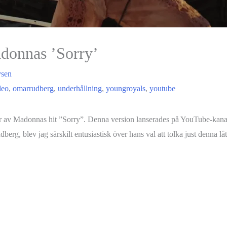
donnas ’Sorry’
ysen
deo
,
omarrudberg
,
underhållning
,
youngroyals
,
youtube
ver av Madonnas hit ”Sorry”. Denna version lanserades på YouTube-kan
 blev jag särskilt entusiastisk över hans val att tolka just denna låt