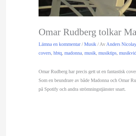
Omar Rudberg tolkar Ma
Lämna en kommentar
/
Musik
/ Av
Anders Nicola
covers
,
hbtq
,
madonna
,
musik
,
musiktips
,
musikvi
Omar Rudberg har precis gett ut en fantastisk co
Som en beundrare av både Madonna och Omar Rudberg,
på Spotify och andra strömningstjänster snart.