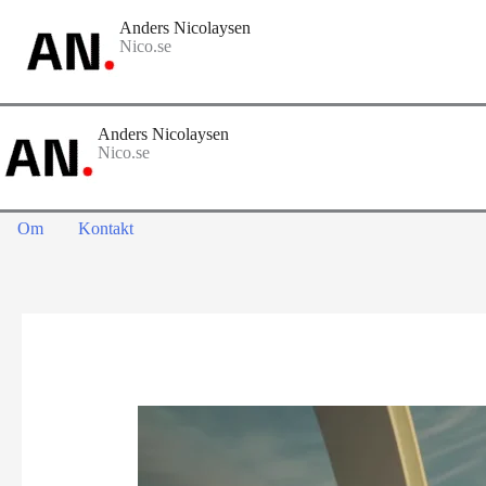
Hoppa
Anders Nicolaysen
till
Nico.se
innehåll
Anders Nicolaysen
Nico.se
Om
Kontakt