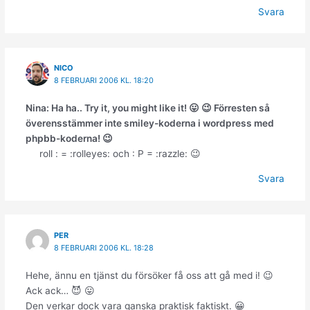
Svara
NICO
8 FEBRUARI 2006 KL. 18:20
Nina: Ha ha.. Try it, you might like it! 😛 😉 Förresten så
överensstämmer inte smiley-koderna i wordpress med
phpbb-koderna! 😉
roll : = :rolleyes: och : P = :razzle: 😉
Svara
PER
8 FEBRUARI 2006 KL. 18:28
Hehe, ännu en tjänst du försöker få oss att gå med i! 😉
Ack ack… 😈 😛
Den verkar dock vara ganska praktisk faktiskt. 😀