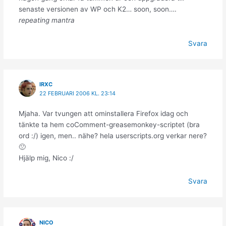
senaste versionen av WP och K2… soon, soon….
repeating mantra
Svara
IRXC
22 FEBRUARI 2006 KL. 23:14
Mjaha. Var tvungen att ominstallera Firefox idag och
tänkte ta hem coComment-greasemonkey-scriptet (bra
ord :/) igen, men.. nähe? hela userscripts.org verkar nere?
🙁
Hjälp mig, Nico :/
Svara
NICO