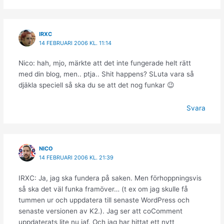
IRXC
14 FEBRUARI 2006 KL. 11:14
Nico: hah, mjo, märkte att det inte fungerade helt rätt
med din blog, men.. ptja.. Shit happens? SLuta vara så
djäkla speciell så ska du se att det nog funkar 😉
Svara
NICO
14 FEBRUARI 2006 KL. 21:39
IRXC: Ja, jag ska fundera på saken. Men förhoppningsvis
så ska det väl funka framöver… (t ex om jag skulle få
tummen ur och uppdatera till senaste WordPress och
senaste versionen av K2.). Jag ser att coComment
uppdaterats lite nu iaf. Och jag har hittat ett nytt