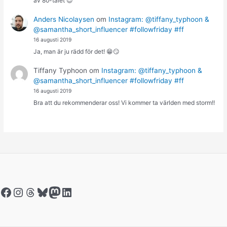
av 80-talet 😎
Anders Nicolaysen
om
Instagram: @tiffany_typhoon &
@samantha_short_influencer #followfriday #ff
16 augusti 2019
Ja, man är ju rädd för det! 😁😏
Tiffany Typhoon
om
Instagram: @tiffany_typhoon &
@samantha_short_influencer #followfriday #ff
16 augusti 2019
Bra att du rekommenderar oss! Vi kommer ta världen med storm!!
Facebook
Instagram
Threads
Bluesky
Mastodon
LinkedIn