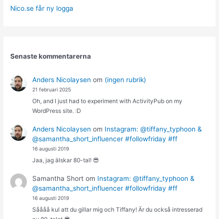
Nico.se får ny logga
Senaste kommentarerna
Anders Nicolaysen
om
(ingen rubrik)
21 februari 2025
Oh, and I just had to experiment with ActivityPub on my
WordPress site. :D
Anders Nicolaysen
om
Instagram: @tiffany_typhoon &
@samantha_short_influencer #followfriday #ff
16 augusti 2019
Jaa, jag älskar 80-tal! 😎
Samantha Short
om
Instagram: @tiffany_typhoon &
@samantha_short_influencer #followfriday #ff
16 augusti 2019
Såååå kul att du gillar mig och Tiffany! Är du också intresserad