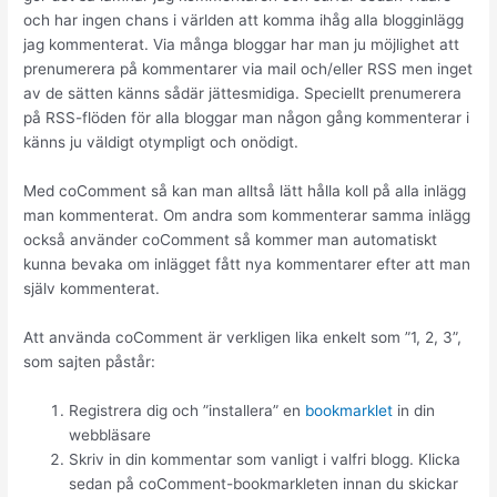
och har ingen chans i världen att komma ihåg alla blogginlägg
jag kommenterat. Via många bloggar har man ju möjlighet att
prenumerera på kommentarer via mail och/eller RSS men inget
av de sätten känns sådär jättesmidiga. Speciellt prenumerera
på RSS-flöden för alla bloggar man någon gång kommenterar i
känns ju väldigt otympligt och onödigt.
Med coComment så kan man alltså lätt hålla koll på alla inlägg
man kommenterat. Om andra som kommenterar samma inlägg
också använder coComment så kommer man automatiskt
kunna bevaka om inlägget fått nya kommentarer efter att man
själv kommenterat.
Att använda coComment är verkligen lika enkelt som ”1, 2, 3”,
som sajten påstår:
Registrera dig och ”installera” en
bookmarklet
in din
webbläsare
Skriv in din kommentar som vanligt i valfri blogg. Klicka
sedan på coComment-bookmarkleten innan du skickar