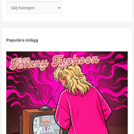
r
Kategorier
k
i
v
Populära inlägg