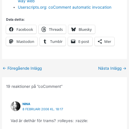
way web
Userscripts.org: coComment automatic invocation
Dela detta:
Facebook
Threads
Bluesky
Mastodon
Tumblr
E-post
Mer
←
Föregående Inlägg
Nästa Inlägg
→
19 reaktioner på ”coComment”
NINA
8 FEBRUARI 2006 KL. 18:17
Vad är dethär för trams? :rolleyes: :razzle: