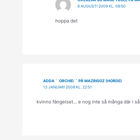
8 AUGUSTI 2009 KL. 08:50
hoppa det
ADDA ``ORCHID`` PÅ MAZRIGOZ (HORDE)
13 JANUARI 2008 KL. 22:51
kvinno fängelset… e nog inte så många där i så