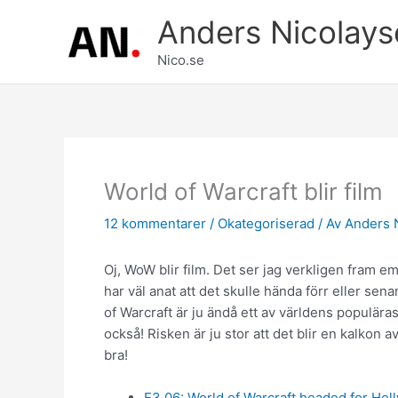
Hoppa
Anders Nicolays
till
innehåll
Nico.se
World of Warcraft blir film
12 kommentarer
/
Okategoriserad
/ Av
Anders 
Oj, WoW blir film. Det ser jag verkligen fram e
har väl anat att det skulle hända förr eller sen
of Warcraft är ju ändå ett av världens populäras
också! Risken är ju stor att det blir en kalkon a
bra!
E3 06: World of Warcraft headed for H