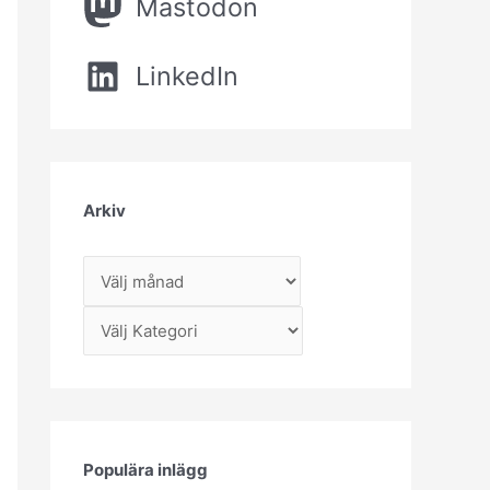
Mastodon
LinkedIn
Arkiv
A
r
Kategorier
k
i
v
Populära inlägg