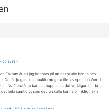
en
Nicolaysen
mot. Faktum är att jag hoppats på att det skulle hända och
are. Det är ju ganska populärt att göra film av spel och World
te… Nu återstår ju bara att hoppas att det verkligen blir bra
v det hela samtidigt som det ju skulle kunna bli riktigt jäkla
ollywood – PC News at GameSpot