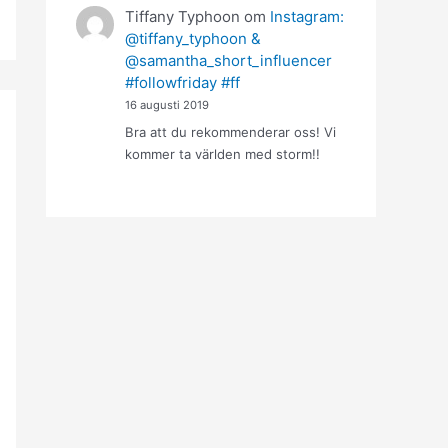
Tiffany Typhoon
om
Instagram:
@tiffany_typhoon &
@samantha_short_influencer
#followfriday #ff
16 augusti 2019
Bra att du rekommenderar oss! Vi
kommer ta världen med storm!!