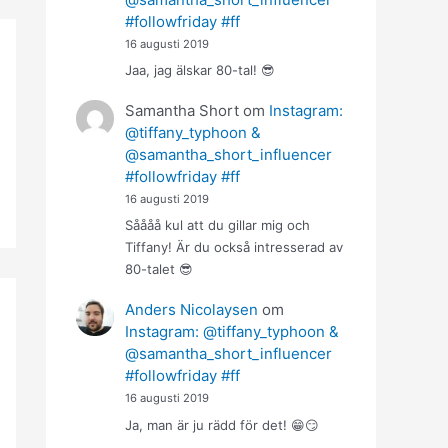
#followfriday #ff
16 augusti 2019
Jaa, jag älskar 80-tal! 😎
Samantha Short
om
Instagram:
@tiffany_typhoon &
@samantha_short_influencer
#followfriday #ff
16 augusti 2019
Såååå kul att du gillar mig och
Tiffany! Är du också intresserad av
80-talet 😎
Anders Nicolaysen
om
Instagram: @tiffany_typhoon &
@samantha_short_influencer
#followfriday #ff
16 augusti 2019
Ja, man är ju rädd för det! 😁😏