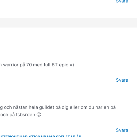
Svara
n warrior på 70 med full BT epic =)
Svara
dig och nästan hela guildet på dig eller om du har en på
t och på tsbsrden 🙂
Svara
TERIONE HAR 47790 HP HAR SPELAT I 5 ÅR