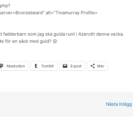
.php?
ver=Bronzebeard” alt=”Tinamurray Profile>
tt fadderbarn som jag ska guida runt i Azeroth denna vecka.
te för en säck med guld? 😛
Mastodon
Tumblr
E-post
Mer
Nästa Inlägg