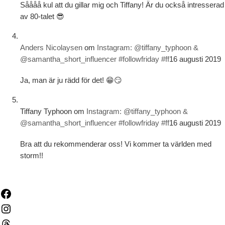
Såååå kul att du gillar mig och Tiffany! Är du också intresserad
av 80-talet 😎
Anders Nicolaysen
om
Instagram: @tiffany_typhoon &
@samantha_short_influencer #followfriday #ff
16 augusti 2019
Ja, man är ju rädd för det! 😁😏
Tiffany Typhoon
om
Instagram: @tiffany_typhoon &
@samantha_short_influencer #followfriday #ff
16 augusti 2019
Bra att du rekommenderar oss! Vi kommer ta världen med
storm!!
Facebook
Instagram
Threads