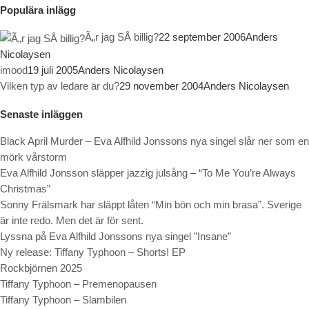
Populära inlägg
Ã„r jag SÅ billig?
22 september 2006
Anders
Nicolaysen
imood
19 juli 2005
Anders Nicolaysen
Vilken typ av ledare är du?
29 november 2004
Anders Nicolaysen
Senaste inläggen
Black April Murder – Eva Alfhild Jonssons nya singel slår ner som en
mörk vårstorm
Eva Alfhild Jonsson släpper jazzig julsång – “To Me You’re Always
Christmas”
Sonny Frälsmark har släppt låten “Min bön och min brasa”. Sverige
är inte redo. Men det är för sent.
Lyssna på Eva Alfhild Jonssons nya singel ”Insane”
Ny release: Tiffany Typhoon – Shorts! EP
Rockbjörnen 2025
Tiffany Typhoon – Premenopausen
Tiffany Typhoon – Slambilen