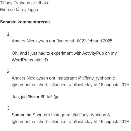
Tiffany Typhoon är tillbaka!
Nico.se får ny logga
Senaste kommentarerna
Anders Nicolaysen
om
(ingen rubrik)
21 februari 2025
Oh, and I just had to experiment with ActivityPub on my
WordPress site. :D
Anders Nicolaysen
om
Instagram: @tiffany_typhoon &
@samantha_short_influencer #followfriday #ff
16 augusti 2019
Jaa, jag älskar 80-tal! 😎
Samantha Short
om
Instagram: @tiffany_typhoon &
@samantha_short_influencer #followfriday #ff
16 augusti 2019