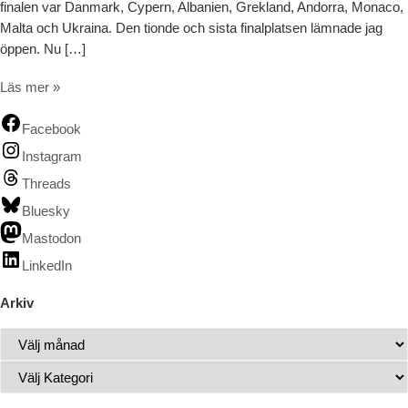
finalen var Danmark, Cypern, Albanien, Grekland, Andorra, Monaco,
Malta och Ukraina. Den tionde och sista finalplatsen lämnade jag
öppen. Nu […]
ESC – efter semifinalen, inför finalen
Läs mer »
Facebook
Instagram
Threads
Bluesky
Mastodon
LinkedIn
Arkiv
Arkiv
Kategorier