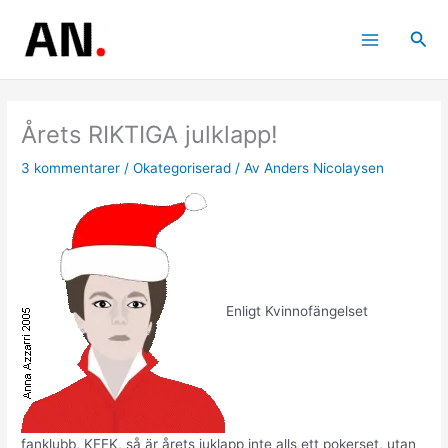
Hoppa
till
Sök
innehåll
Årets RIKTIGA julklapp!
3 kommentarer
/
Okategoriserad
/ Av
Anders Nicolaysen
Enligt Kvinnofängelset
fanklubb, KFFK, så är årets juklapp inte alls ett pokerset, utan