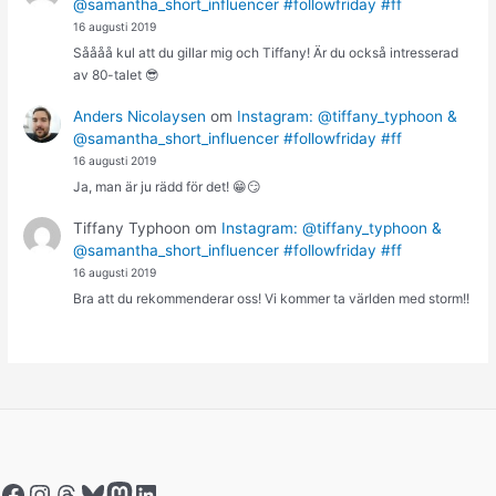
@samantha_short_influencer #followfriday #ff
16 augusti 2019
Såååå kul att du gillar mig och Tiffany! Är du också intresserad
av 80-talet 😎
Anders Nicolaysen
om
Instagram: @tiffany_typhoon &
@samantha_short_influencer #followfriday #ff
16 augusti 2019
Ja, man är ju rädd för det! 😁😏
Tiffany Typhoon
om
Instagram: @tiffany_typhoon &
@samantha_short_influencer #followfriday #ff
16 augusti 2019
Bra att du rekommenderar oss! Vi kommer ta världen med storm!!
Facebook
Instagram
Threads
Bluesky
Mastodon
LinkedIn